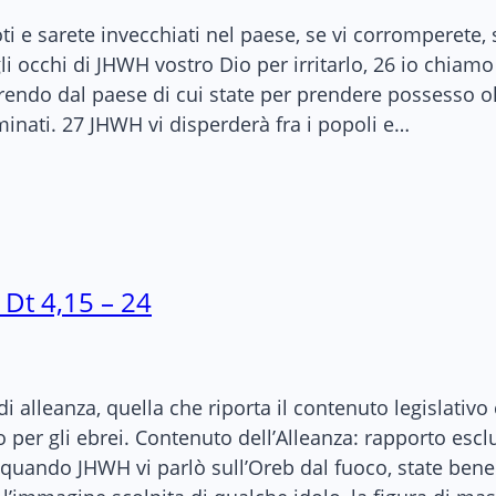
ti e sarete invecchiati nel paese, se vi corromperete, 
i occhi di JHWH vostro Dio per irritarlo, 26 io chiamo
parendo dal paese di cui state per prendere possesso ol
rminati. 27 JHWH vi disperderà fra i popoli e…
 Dt 4,15 – 24
di alleanza, quella che riporta il contenuto legislativo
r gli ebrei. Contenuto dell’Alleanza: rapporto esclu
uando JHWH vi parlò sull’Oreb dal fuoco, state bene i