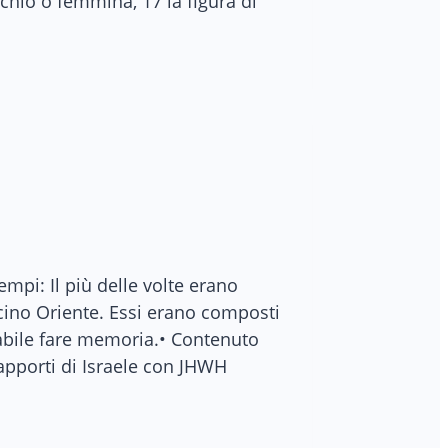
chio o femmina, 17 la figura di
empi: Il più delle volte erano
Vicino Oriente. Essi erano composti
nsabile fare memoria.• Contenuto
rapporti di Israele con JHWH