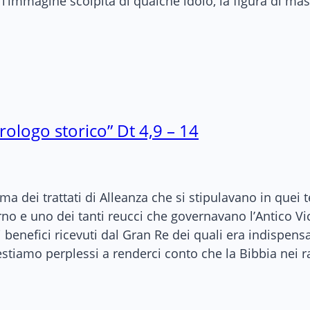
l’immagine scolpita di qualche idolo, la figura di mas
prologo storico” Dt 4,9 – 14
a dei trattati di Alleanza che si stipulavano in quei t
 turno e uno dei tanti reucci che governavano l’Antico 
i i benefici ricevuti dal Gran Re dei quali era indispe
estiamo perplessi a renderci conto che la Bibbia nei 