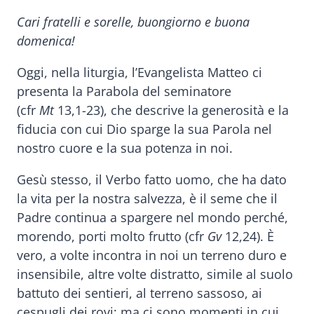
Cari fratelli e sorelle, buongiorno e buona
domenica!
Oggi, nella liturgia, l’Evangelista Matteo ci
presenta la Parabola del seminatore
(cfr
Mt
13,1-23), che descrive la generosità e la
fiducia con cui Dio sparge la sua Parola nel
nostro cuore e la sua potenza in noi.
Gesù stesso, il Verbo fatto uomo, che ha dato
la vita per la nostra salvezza, è il seme che il
Padre continua a spargere nel mondo perché,
morendo, porti molto frutto (cfr
Gv
12,24). È
vero, a volte incontra in noi un terreno duro e
insensibile, altre volte distratto, simile al suolo
battuto dei sentieri, al terreno sassoso, ai
cespugli dei rovi; ma ci sono momenti in cui