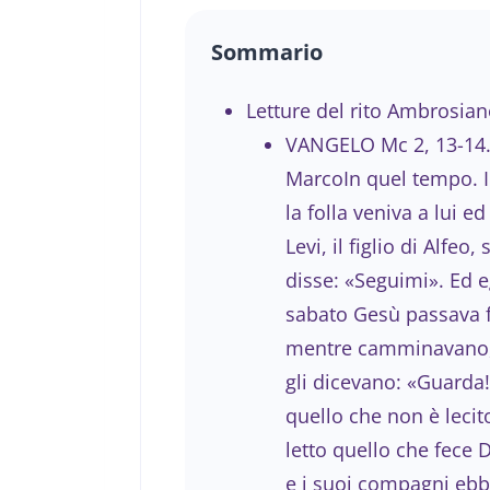
Sommario
Letture del rito Ambrosian
VANGELO Mc 2, 13-14.
MarcoIn quel tempo. Il
la folla veniva a lui e
Levi, il figlio di Alfeo
disse: «Seguimi». Ed eg
sabato Gesù passava fr
mentre camminavano, si
gli dicevano: «Guarda!
quello che non è lecit
letto quello che fece 
e i suoi compagni eb