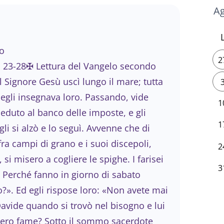
o
2
 23-28✠ Lettura del Vangelo secondo
 Signore Gesù uscì lungo il mare; tutta
d egli insegnava loro. Passando, vide
1
, seduto al banco delle imposte, e gli
1
li si alzò e lo seguì. Avvenne che di
a campi di grano e i suoi discepoli,
2
 misero a cogliere le spighe. I farisei
3
 Perché fanno in giorno di sabato
o?». Ed egli rispose loro: «Non avete mai
Davide quando si trovò nel bisogno e lui
bero fame? Sotto il sommo sacerdote