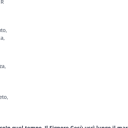
 R
to,
ca,
za,
eto,
In quel tempo. Il Signore Gesù uscì lungo il mare; 