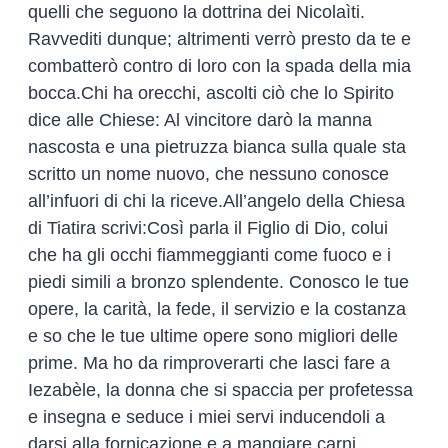
quelli che seguono la dottrina dei Nicolaìti.
Ravvediti dunque; altrimenti verrò presto da te e
combatterò contro di loro con la spada della mia
bocca.Chi ha orecchi, ascolti ciò che lo Spirito
dice alle Chiese: Al vincitore darò la manna
nascosta e una pietruzza bianca sulla quale sta
scritto un nome nuovo, che nessuno conosce
all’infuori di chi la riceve.All’angelo della Chiesa
di Tiatira scrivi:Così parla il Figlio di Dio, colui
che ha gli occhi fiammeggianti come fuoco e i
piedi simili a bronzo splendente. Conosco le tue
opere, la carità, la fede, il servizio e la costanza
e so che le tue ultime opere sono migliori delle
prime. Ma ho da rimproverarti che lasci fare a
Iezabèle, la donna che si spaccia per profetessa
e insegna e seduce i miei servi inducendoli a
darsi alla fornicazione e a mangiare carni