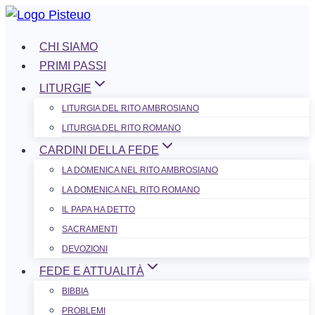
Salta
al
CHI SIAMO
contenuto
PRIMI PASSI
LITURGIE
LITURGIA DEL RITO AMBROSIANO
LITURGIA DEL RITO ROMANO
CARDINI DELLA FEDE
LA DOMENICA NEL R​​​​​​ITO AMBROSIANO
LA DOMENICA NEL RITO ROMANO
IL PAPA HA DETTO
SACRAMENTI
DEVOZIONI
FEDE E ATTUALITÀ
BIBBIA
PROBLEMI