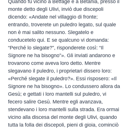
Quando fu vicino a Bètfage e a Betània, presso il
monte detto degli Ulivi, inviò due discepoli
dicendo: «Andate nel villaggio di fronte;
entrando, troverete un puledro legato, sul quale
non è mai salito nessuno. Slegatelo e
conducetelo qui. E se qualcuno vi domanda:
“Perché lo slegate?”, risponderete così: “Il
Signore ne ha bisogno”». Gli inviati andarono e
trovarono come aveva loro detto. Mentre
slegavano il puledro, i proprietari dissero loro:
«Perché slegate il puledro?». Essi risposero: «Il
Signore ne ha bisogno». Lo condussero allora da
Gesù; e gettati i loro mantelli sul puledro, vi
fecero salire Gesù. Mentre egli avanzava,
stendevano i loro mantelli sulla strada. Era ormai
vicino alla discesa del monte degli Ulivi, quando
tutta la folla dei discepoli, pieni di gioia, cominciò