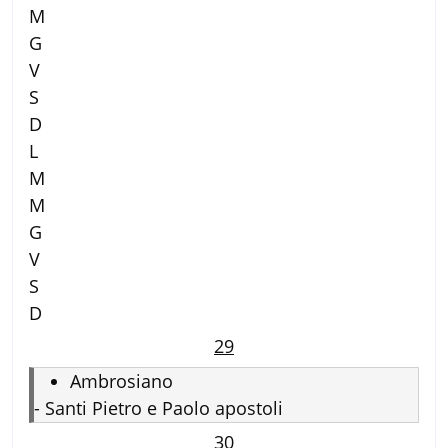
M
G
V
S
D
L
M
M
G
V
S
D
29
Ambrosiano
-
Santi Pietro e Paolo apostoli
30