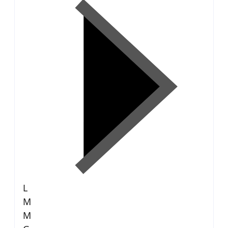
L
M
M