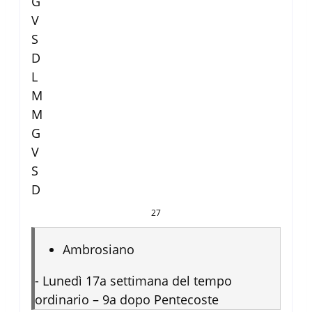
G
V
S
D
L
M
M
G
V
S
D
27
Ambrosiano
-
Lunedì 17a settimana del tempo
ordinario – 9a dopo Pentecoste