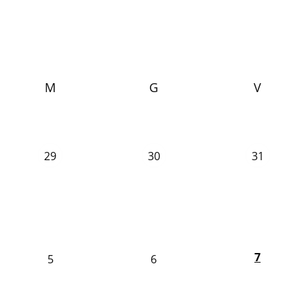
M
G
V
29
30
31
7
5
6