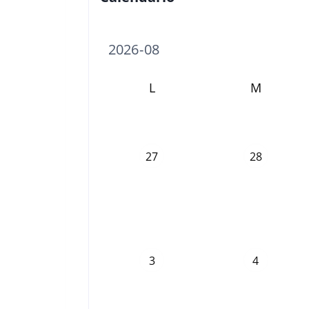
L
M
27
28
3
4