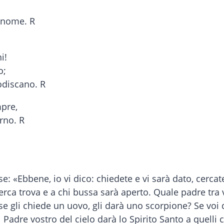
o nome. R
i!
o;
odiscano. R
mpre,
rno. R
: «Ebbene, io vi dico: chiedete e vi sarà dato, cercate
ca trova e a chi bussa sarà aperto. Quale padre tra voi,
e gli chiede un uovo, gli darà uno scorpione? Se voi d
l Padre vostro del cielo darà lo Spirito Santo a quelli 