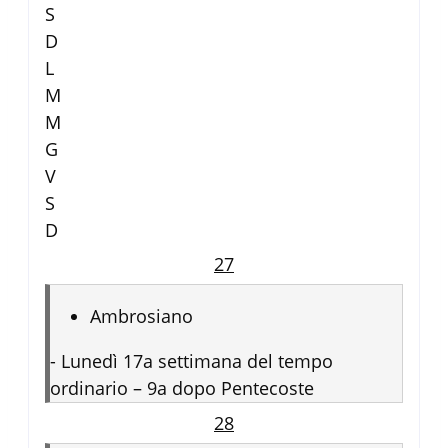
S
D
L
M
M
G
V
S
D
27
Ambrosiano
-
Lunedì 17a settimana del tempo
ordinario – 9a dopo Pentecoste
28