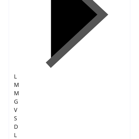
L
M
M
G
V
S
D
L