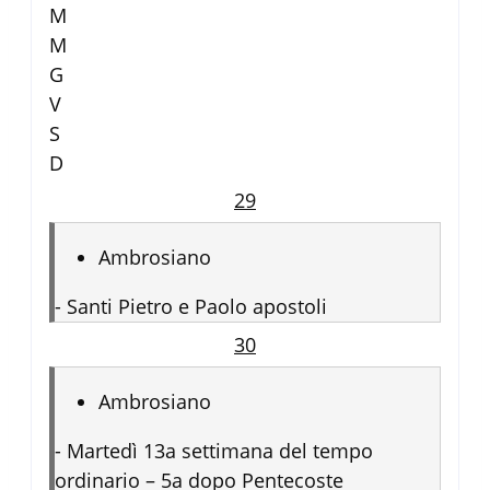
M
M
G
V
S
D
29
Ambrosiano
-
Santi Pietro e Paolo apostoli
30
Ambrosiano
-
Martedì 13a settimana del tempo
ordinario – 5a dopo Pentecoste