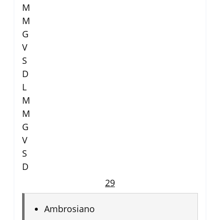
M
M
G
V
S
D
L
M
M
G
V
S
D
29
Ambrosiano