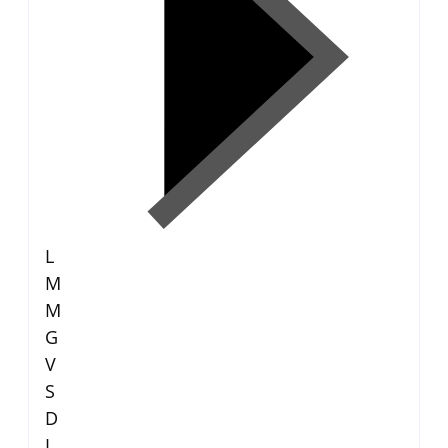
L
M
M
G
V
S
D
L