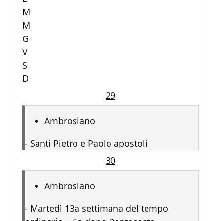
M
M
G
V
S
D
29
Ambrosiano
-
Santi Pietro e Paolo apostoli
30
Ambrosiano
-
Martedì 13a settimana del tempo