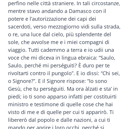
perfino nelle città straniere. In tali circostanze,
mentre stavo andando a Damasco con il
potere e l’autorizzazione dei capi dei
sacerdoti, verso mezzogiorno vidi sulla strada,
o re, una luce dal cielo, più splendente del
sole, che avvolse me e i miei compagni di
viaggio. Tutti cademmo a terra e io udii una
voce che mi diceva in lingua ebraica: “Saulo,
Saulo, perché mi perséguiti? È duro per te
rivoltarti contro il pungolo”. E io dissi: “Chi sei,
o Signore?”. E il Signore rispose: “Io sono
Gesù, che tu perséguiti. Ma ora àlzati e sta’ in
piedi; io ti sono apparso infatti per costituirti
ministro e testimone di quelle cose che hai
visto di me e di quelle per cui ti apparirò. Ti
libererò dal popolo e dalle nazioni, a cui ti
mando per aprire i loro occhi, perché si