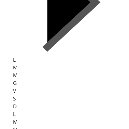
L
M
M
G
V
S
D
L
M