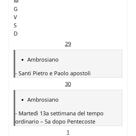
M
G
V
S
D
29
Ambrosiano
-
Santi Pietro e Paolo apostoli
30
Ambrosiano
-
Martedì 13a settimana del tempo
ordinario – 5a dopo Pentecoste
1