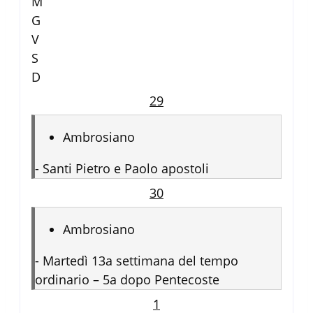
M
G
V
S
D
29
Ambrosiano
-
Santi Pietro e Paolo apostoli
30
Ambrosiano
-
Martedì 13a settimana del tempo
ordinario – 5a dopo Pentecoste
1