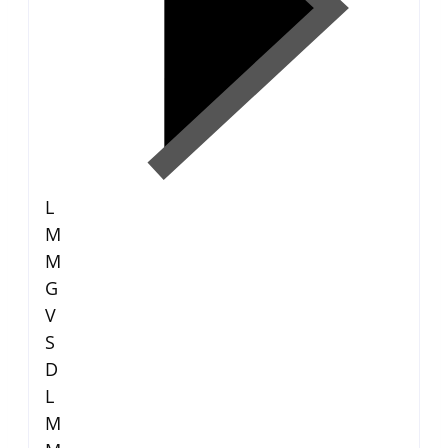
L
M
M
G
V
S
D
L
M