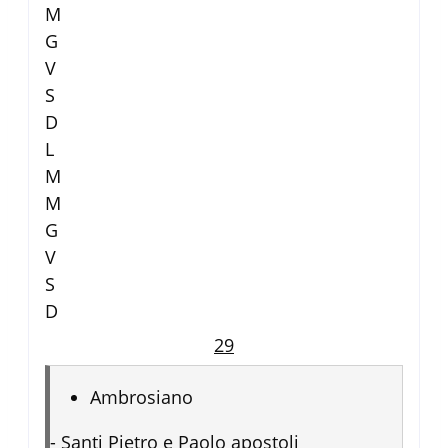
M
G
V
S
D
L
M
M
G
V
S
D
29
Ambrosiano
-
Santi Pietro e Paolo apostoli