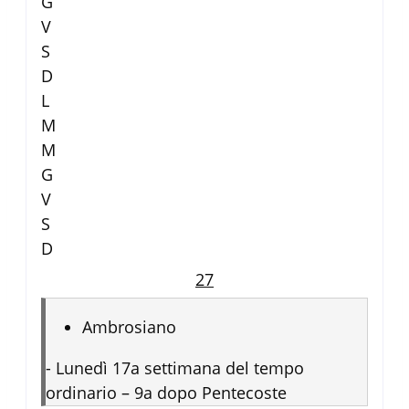
G
V
S
D
L
M
M
G
V
S
D
27
Ambrosiano
-
Lunedì 17a settimana del tempo
ordinario – 9a dopo Pentecoste