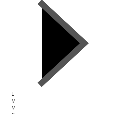
L
M
M