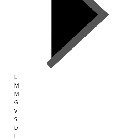
L
M
M
G
V
S
D
L