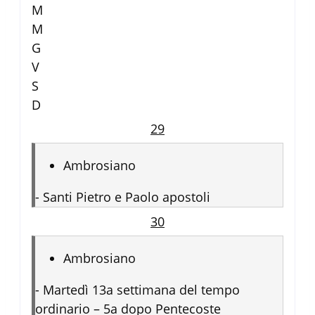
M
M
G
V
S
D
29
Ambrosiano
-
Santi Pietro e Paolo apostoli
30
Ambrosiano
-
Martedì 13a settimana del tempo
ordinario – 5a dopo Pentecoste