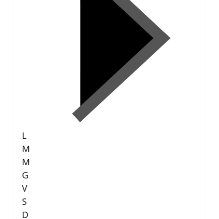
L
M
M
G
V
S
D