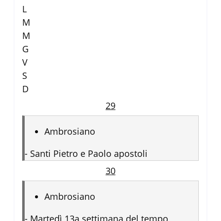
L
M
M
G
V
S
D
29
Ambrosiano
-
Santi Pietro e Paolo apostoli
30
Ambrosiano
-
Martedì 13a settimana del tempo