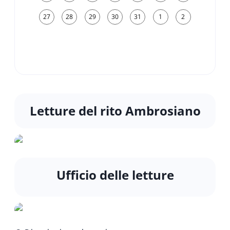
27
28
29
30
31
1
2
Letture del rito Ambrosiano
Ufficio delle letture