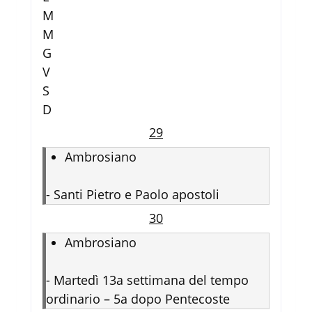
M
M
G
V
S
D
29
Ambrosiano
-
Santi Pietro e Paolo apostoli
30
Ambrosiano
-
Martedì 13a settimana del tempo
ordinario – 5a dopo Pentecoste