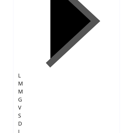
L
M
M
G
V
S
D
L