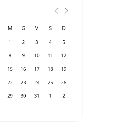
M
G
V
S
D
1
2
3
4
5
8
9
10
11
12
15
16
17
18
19
22
23
24
25
26
29
30
31
1
2