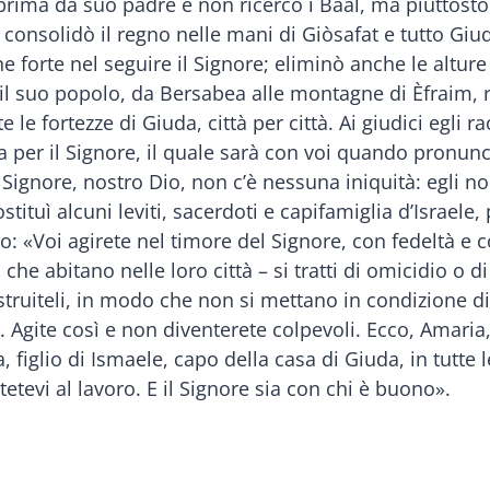
prima da suo padre e non ricercò i Baal, ma piuttosto 
 consolidò il regno nelle mani di Giòsafat e tutto Giud
e forte nel seguire il Signore; eliminò anche le alture 
il suo popolo, da Bersabea alle montagne di Èfraim, r
tutte le fortezze di Giuda, città per città. Ai giudici eg
 per il Signore, il quale sarà con voi quando pronunce
l Signore, nostro Dio, non c’è nessuna iniquità: egli 
ì alcuni leviti, sacerdoti e capifamiglia d’Israele, per
: «Voi agirete nel timore del Signore, con fedeltà e 
i che abitano nelle loro città – si tratti di omicidio o
truiteli, in modo che non si mettano in condizione di 
elli. Agite così e non diventerete colpevoli. Ecco, Ama
figlio di Ismaele, capo della casa di Giuda, in tutte le
tetevi al lavoro. E il Signore sia con chi è buono».