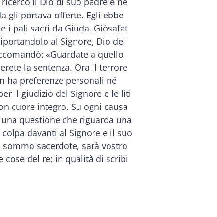
ricercò il Dio di suo padre e ne
a gli portava offerte. Egli ebbe
e i pali sacri da Giuda. Giòsafat
iportandolo al Signore, Dio dei
li raccomandò: «Guardate a quello
rete la sentenza. Ora il terrore
non ha preferenze personali né
 il giudizio del Signore e le liti
con cuore integro. Su ogni causa
 di una questione che riguarda una
colpa davanti al Signore e il suo
ria, sommo sacerdote, sarà vostro
 cose del re; in qualità di scribi