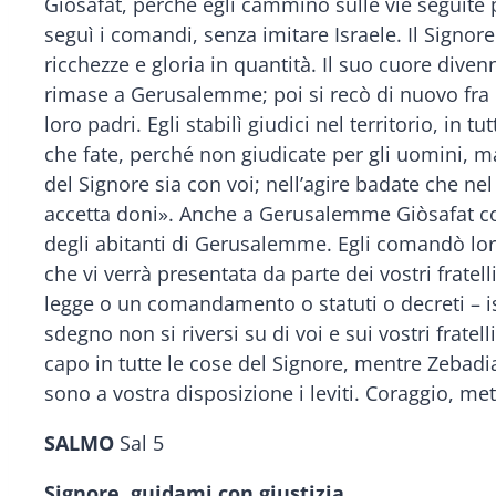
Giòsafat, perché egli camminò sulle vie seguite 
seguì i comandi, senza imitare Israele. Il Signore
ricchezze e gloria in quantità. Il suo cuore divenn
rimase a Gerusalemme; poi si recò di nuovo fra 
loro padri. Egli stabilì giudici nel territorio, in 
che fate, perché non giudicate per gli uomini, ma
del Signore sia con voi; nell’agire badate che ne
accetta doni». Anche a Gerusalemme Giòsafat costitu
degli abitanti di Gerusalemme. Egli comandò loro
che vi verrà presentata da parte dei vostri fratell
legge o un comandamento o statuti o decreti – is
sdegno non si riversi su di voi e sui vostri frat
capo in tutte le cose del Signore, mentre Zebadia, 
sono a vostra disposizione i leviti. Coraggio, met
SALMO
Sal 5
Signore, guidami con giustizia.