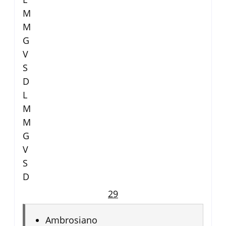
M
M
G
V
S
D
L
M
M
G
V
S
D
29
Ambrosiano