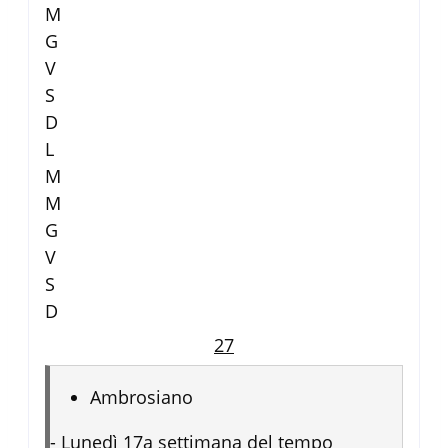
M
G
V
S
D
L
M
M
G
V
S
D
27
Ambrosiano
-
Lunedì 17a settimana del tempo