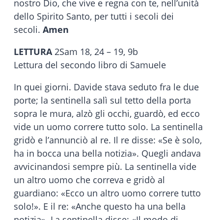
nostro Dio, che vive e regna con te, nell’unità
dello Spirito Santo, per tutti i secoli dei
secoli.
Amen
LETTURA
2Sam 18, 24 – 19, 9b
Lettura del secondo libro di Samuele
In quei giorni. Davide stava seduto fra le due
porte; la sentinella salì sul tetto della porta
sopra le mura, alzò gli occhi, guardò, ed ecco
vide un uomo correre tutto solo. La sentinella
gridò e l’annunciò al re. Il re disse: «Se è solo,
ha in bocca una bella notizia». Quegli andava
avvicinandosi sempre più. La sentinella vide
un altro uomo che correva e gridò al
guardiano: «Ecco un altro uomo correre tutto
solo!». E il re: «Anche questo ha una bella
notizia». La sentinella disse: «Il modo di