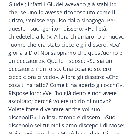
Giudei; infatti i Giudei avevano già stabilito
che, se uno lo avesse riconosciuto come il
Cristo, venisse espulso dalla sinagoga. Per
questo i suoi genitori dissero: «Ha l’età:
chiedetelo a lui!». Allora chiamarono di nuovo
l’uomo che era stato cieco e gli dissero: «Da’
gloria a Dio! Noi sappiamo che quest’uomo è
un peccatore». Quello rispose: «Se sia un
peccatore, non lo so. Una cosa io so: ero
cieco e ora ci vedo». Allora gli dissero: «Che
cosa ti ha fatto? Come ti ha aperto gli occhi?».
Rispose loro: «Ve l’ho già detto e non avete
ascoltato; perché volete udirlo di nuovo?
Volete forse diventare anche voi suoi
discepoli?». Lo insultarono e dissero: «Suo
discepolo sei tu! Noi siamo discepoli di Mosè!
Noi sappiamo che a Mosè ha parlato Dio; ma