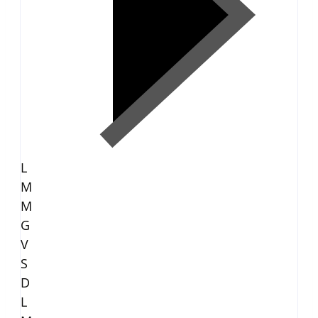
L
M
M
G
V
S
D
L