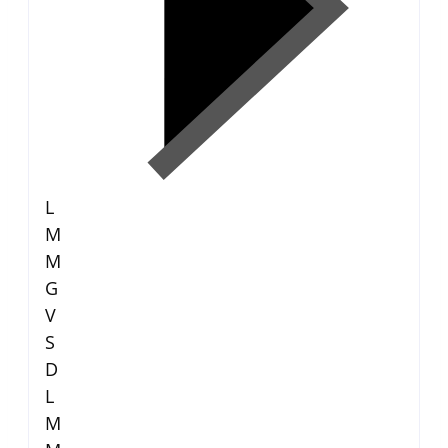
L
M
M
G
V
S
D
L
M