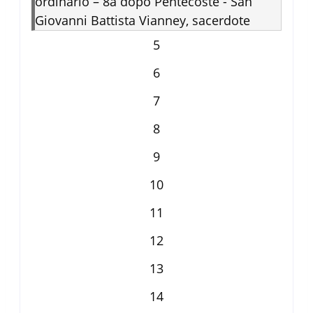
ordinario – 8a dopo Pentecoste - San
Giovanni Battista Vianney, sacerdote
5
6
7
8
9
10
11
12
13
14