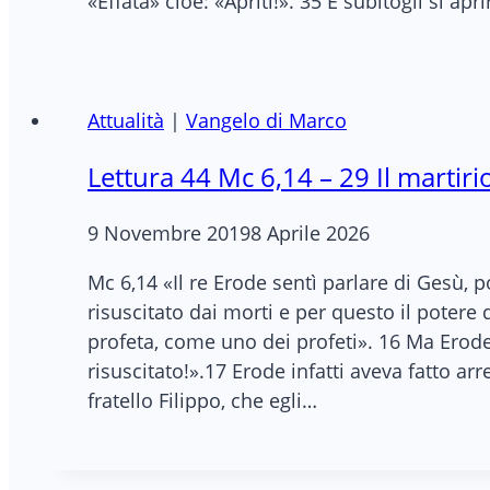
«Effatà» cioè: «Apriti!». 35 E subitogli si ap
Attualità
|
Vangelo di Marco
Lettura 44 Mc 6,14 – 29 Il martirio
9 Novembre 2019
8 Aprile 2026
Mc 6,14 «Il re Erode sentì parlare di Gesù, 
risuscitato dai morti e per questo il potere d
profeta, come uno dei profeti». 16 Ma Erode,
risuscitato!».17 Erode infatti aveva fatto a
fratello Filippo, che egli…