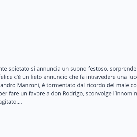
te spietato si annuncia un suono festoso, sorprenden
felice c’è un lieto annuncio che fa intravedere una lu
essandro Manzoni, è tormentato dal ricordo del male c
 per fare un favore a don Rodrigo, sconvolge l’Innomina
agitato,…