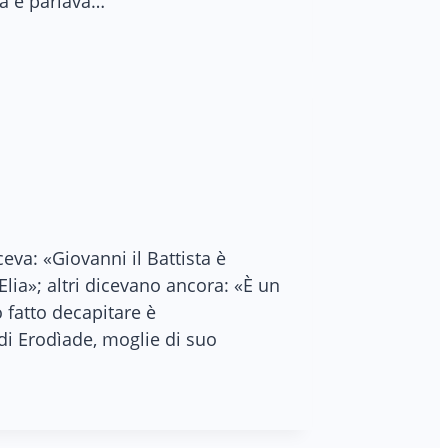
gua e parlava…
eva: «Giovanni il Battista è
Elia»; altri dicevano ancora: «È un
 fatto decapitare è
 di Erodìade, moglie di suo