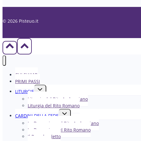
© 2026 Pisteuo.it
CHI SIAMO
PRIMI PASSI
Alterna
LITURGIE
menu
Liturgia del Rito Ambrosiano
figlio
Liturgia del Rito Romano
Alterna
CARDINI DELLA FEDE
menu
La Domenica nel R​​​​​​ito Ambrosiano
figlio
La Domenica nel Rito Romano
Il Papa ha detto