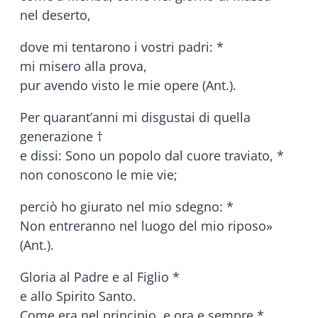
nel deserto,
dove mi tentarono i vostri padri: *
mi misero alla prova,
pur avendo visto le mie opere (Ant.).
Per quarant’anni mi disgustai di quella
generazione †
e dissi: Sono un popolo dal cuore traviato, *
non conoscono le mie vie;
perciò ho giurato nel mio sdegno: *
Non entreranno nel luogo del mio riposo»
(Ant.).
Gloria al Padre e al Figlio *
e allo Spirito Santo.
Come era nel principio, e ora e sempre *