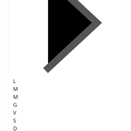
L
M
M
G
V
S
D