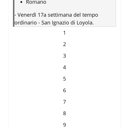
Romano
-
Venerdì 17a settimana del tempo
ordinario - San Ignazio di Loyola.
1
2
3
4
5
6
7
8
9