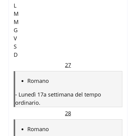
L
M
M
G
V
S
D
27
Romano
-
Lunedì 17a settimana del tempo
ordinario.
28
Romano