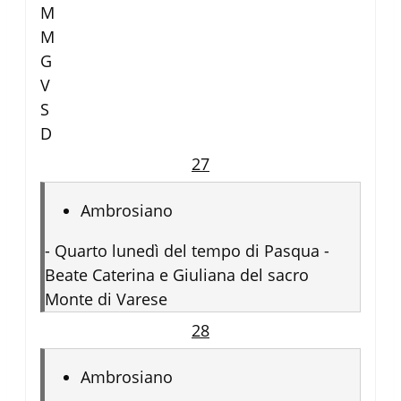
M
M
G
V
S
D
27
Ambrosiano
-
Quarto lunedì del tempo di Pasqua -
Beate Caterina e Giuliana del sacro
Monte di Varese
28
Ambrosiano