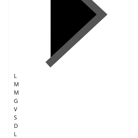
L
M
M
G
V
S
D
L