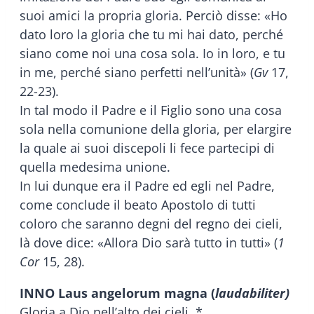
suoi amici la propria gloria. Perciò disse: «Ho
dato loro la gloria che tu mi hai dato, perché
siano come noi una cosa sola. Io in loro, e tu
in me, perché siano perfetti nell’unità» (
Gv
17,
22-23).
In tal modo il Padre e il Figlio sono una cosa
sola nella comunione della gloria, per elargire
la quale ai suoi discepoli li fece partecipi di
quella medesima unione.
In lui dunque era il Padre ed egli nel Padre,
come conclude il beato Apostolo di tutti
coloro che saranno degni del regno dei cieli,
là dove dice: «Allora Dio sarà tutto in tutti» (
1
Cor
15, 28).
INNO Laus angelorum magna (
laudabiliter)
Gloria a Dio nell’alto dei cieli, *