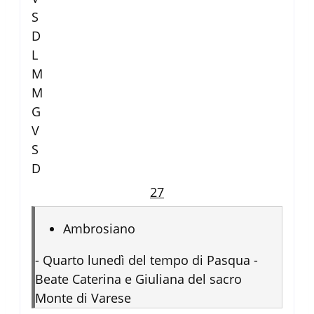
S
D
L
M
M
G
V
S
D
27
Ambrosiano
-
Quarto lunedì del tempo di Pasqua -
Beate Caterina e Giuliana del sacro
Monte di Varese