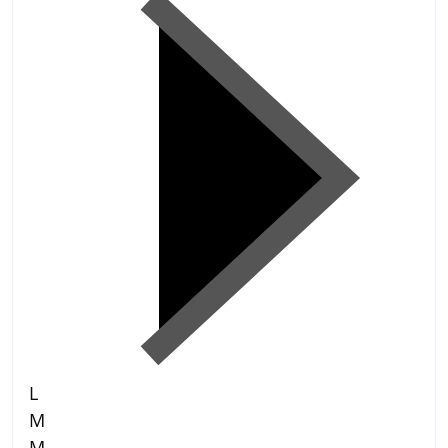
L
M
M