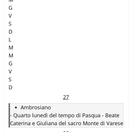
G
V
S
D
L
M
M
G
V
S
D
27
Ambrosiano
-
Quarto lunedì del tempo di Pasqua - Beate
Caterina e Giuliana del sacro Monte di Varese