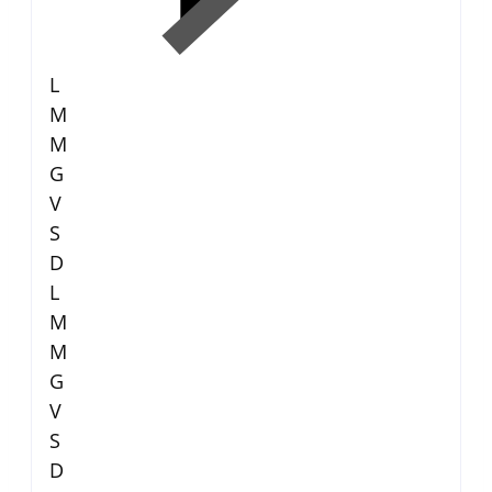
L
M
M
G
V
S
D
L
M
M
G
V
S
D