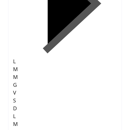
L
M
M
G
V
S
D
L
M