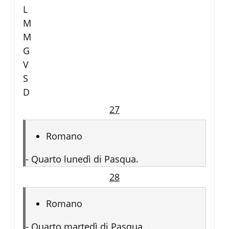
L
M
M
G
V
S
D
27
Romano
-
Quarto lunedì di Pasqua.
28
Romano
-
Quarto martedì di Pasqua.