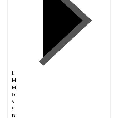
L
M
M
G
V
S
D