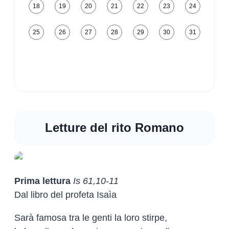
18
19
20
21
22
23
24
25
26
27
28
29
30
31
Letture del rito Romano
Prima lettura
Is 61,10-11
Dal libro del profeta Isaìa
Sarà famosa tra le genti la loro stirpe,