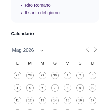
Rito Romano
Il santo del giorno
Calendario
L
M
M
G
V
S
D
27
28
29
30
1
2
3
4
5
6
7
8
9
10
11
12
13
14
15
16
17