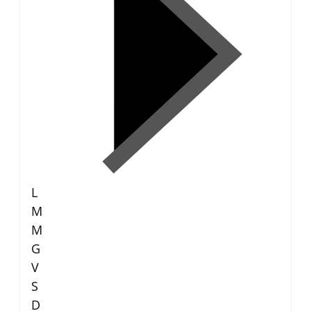
L
M
M
G
V
S
D