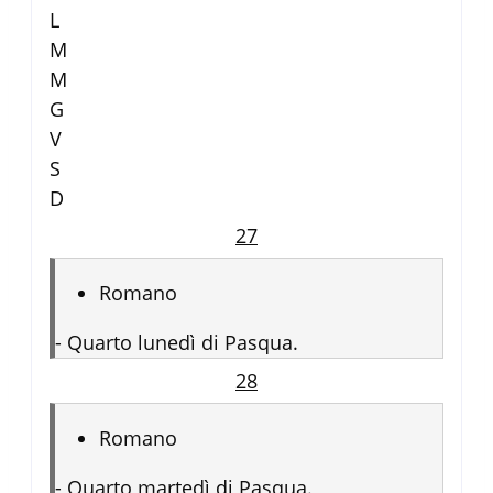
L
M
M
G
V
S
D
27
Romano
-
Quarto lunedì di Pasqua.
28
Romano
-
Quarto martedì di Pasqua.