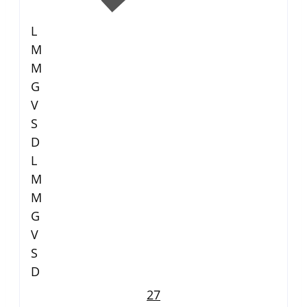
L
M
M
G
V
S
D
L
M
M
G
V
S
D
27