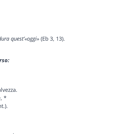
 dura quest’«oggi»
(Eb 3, 13).
rso:
lvezza.
, *
t.).