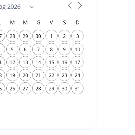
L
M
M
G
V
S
D
7
28
29
30
1
2
3
4
5
6
7
8
9
10
1
12
13
14
15
16
17
8
19
20
21
22
23
24
5
26
27
28
29
30
31