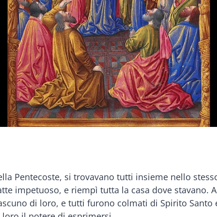
la Pentecoste, si trovavano tutti insieme nello stess
atte impetuoso, e riempì tutta la casa dove stavano. 
scuno di loro, e tutti furono colmati di Spirito Santo
 loro il potere di esprimersi.