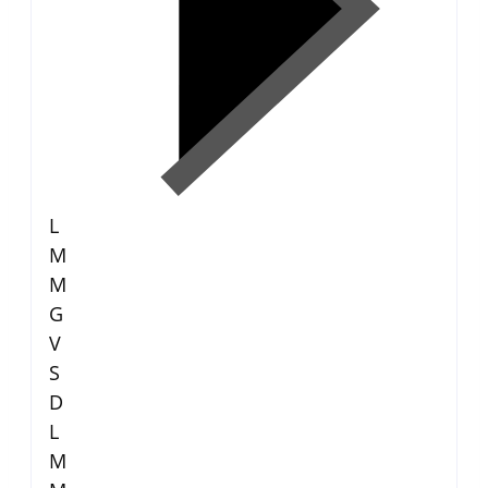
L
M
M
G
V
S
D
L
M