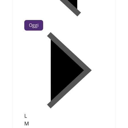
Oggi
L
M