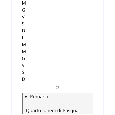
M
G
V
S
D
L
M
M
G
V
S
D
27
Romano
-
Quarto lunedì di Pasqua.