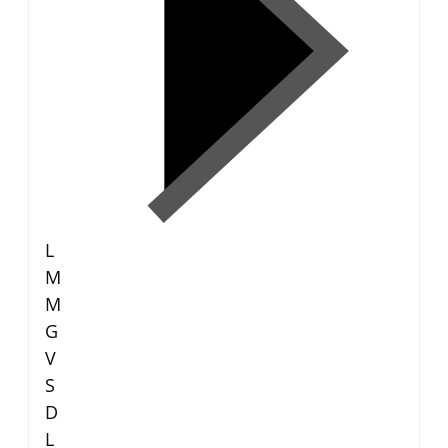
L
M
M
G
V
S
D
L