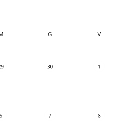
M
G
V
29
30
1
6
7
8