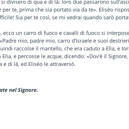
si divisero di qua e di là; loro due passarono sull’asc
er te, prima che sia portato via da te». Elisèo rispos
icile! Sia per te così, se mi vedrai quando sarò porta
o un carro di fuoco e cavalli di fuoco si interposero
 «Padre mio, padre mio, carro d’Israele e suoi destrieri
Quindi raccolse il mantello, che era caduto a Elìa, e to
 Elìa, e percosse le acque, dicendo: «Dov’è il Signore,
e di là, ed Elisèo le attraversò.
ate nel Signore.