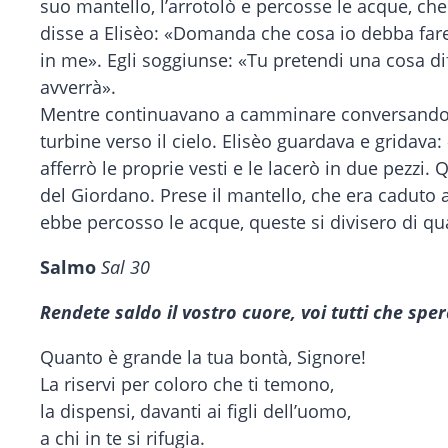
suo mantello, l’arrotolò e percosse le acque, che 
disse a Elisèo: «Domanda che cosa io debba fare p
in me». Egli soggiunse: «Tu pretendi una cosa diff
avverrà».
Mentre continuavano a camminare conversando, ecc
turbine verso il cielo. Elisèo guardava e gridava:
afferrò le proprie vesti e le lacerò in due pezzi. 
del Giordano. Prese il mantello, che era caduto a
ebbe percosso le acque, queste si divisero di qua 
Salmo
Sal 30
Rendete saldo il vostro cuore, voi tutti che sper
Quanto è grande la tua bontà, Signore!
La riservi per coloro che ti temono,
la dispensi, davanti ai figli dell’uomo,
a chi in te si rifugia.