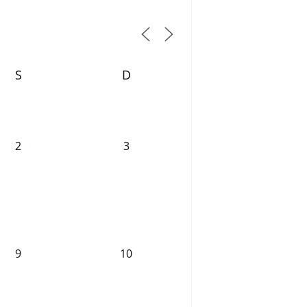
S
D
2
3
9
10