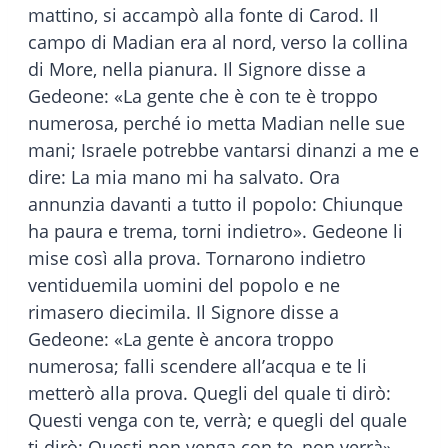
mattino, si accampò alla fonte di Carod. Il
campo di Madian era al nord, verso la collina
di More, nella pianura. Il Signore disse a
Gedeone: «La gente che è con te è troppo
numerosa, perché io metta Madian nelle sue
mani; Israele potrebbe vantarsi dinanzi a me e
dire: La mia mano mi ha salvato. Ora
annunzia davanti a tutto il popolo: Chiunque
ha paura e trema, torni indietro». Gedeone li
mise così alla prova. Tornarono indietro
ventiduemila uomini del popolo e ne
rimasero diecimila. Il Signore disse a
Gedeone: «La gente è ancora troppo
numerosa; falli scendere all’acqua e te li
metterò alla prova. Quegli del quale ti dirò:
Questi venga con te, verrà; e quegli del quale
ti dirò: Questi non venga con te, non verrà».