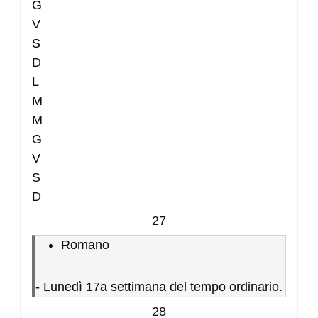
G
V
S
D
L
M
M
G
V
S
D
27
Romano
-
Lunedì 17a settimana del tempo ordinario.
28