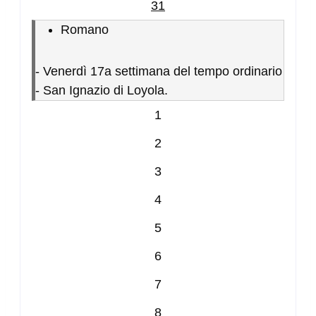
31
Romano
-
Venerdì 17a settimana del tempo ordinario
- San Ignazio di Loyola.
1
2
3
4
5
6
7
8