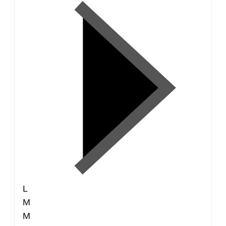
L
M
M