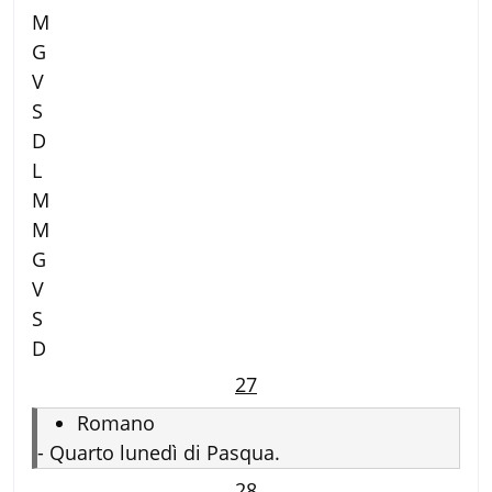
M
G
V
S
D
L
M
M
G
V
S
D
27
Romano
-
Quarto lunedì di Pasqua.
28