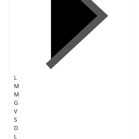
L
M
M
G
V
S
D
L