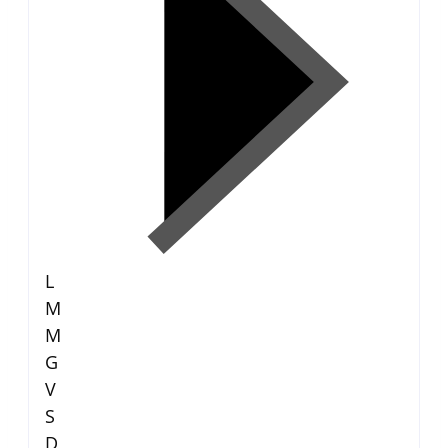
L
M
M
G
V
S
D