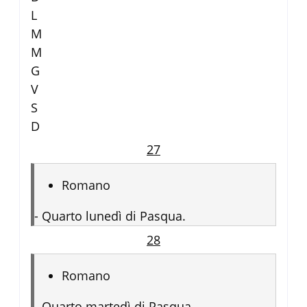
L
M
M
G
V
S
D
27
Romano
-
Quarto lunedì di Pasqua.
28
Romano
-
Quarto martedì di Pasqua.